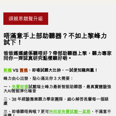
頌親恩靚聲升級
唔滿意手上部助聽器？不如上黎峰力
試下！
爸爸媽媽總係聽唔好？帶部助聽器上黎，聽力專家
同你一齊認真研究點樣聽好啲。
新機
VS
舊機
，即場試聽大比拚，一試便知龍與鳳！
峰力由心出發，貼心滿足你３大需要：
一、
免費即場
試戴瑞士峰力最新智能助聽器，最真實體驗強
大AI智能淨化噪音
二、38 年經驗專業聽力學家團隊，細心解答長輩每一個疑
慮
三、即場聽唔夠喉？更可
拎
回家免費試戴一星期
，不滿意不
收費！