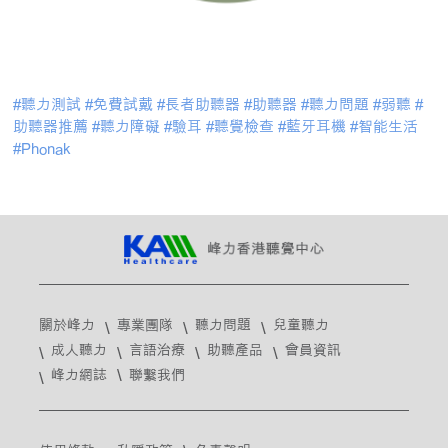
#聽力測試 #免費試戴 #長者助聽器 #助聽器 #聽力問題 #弱聽 #
助聽器推薦 #聽力障礙 #驗耳 #聽覺檢查 #藍牙耳機 #智能生活
#Phonak
關於峰力
專業團隊
聽力問題
兒童聽力
成人聽力
言語治療
助聽產品
會員資訊
峰力網誌
聯繫我們