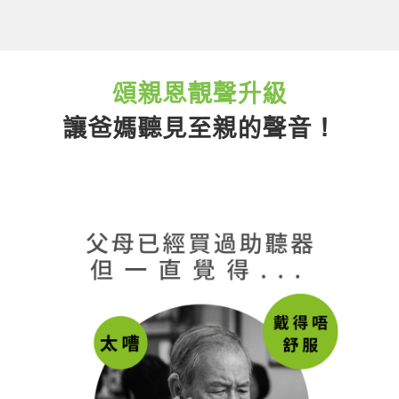
頌親恩靚聲升級
讓爸媽聽見至親的聲音！